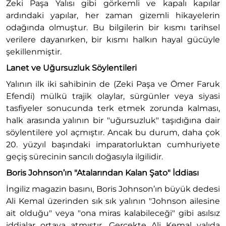
Zeki Paşa Yalısı gibi görkemli ve kapalı kapılar
ardındaki yapılar, her zaman gizemli hikayelerin
odağında olmuştur. Bu bilgilerin bir kısmı tarihsel
verilere dayanırken, bir kısmı halkın hayal gücüyle
şekillenmiştir.
Lanet ve Uğursuzluk Söylentileri
Yalının ilk iki sahibinin de (Zeki Paşa ve Ömer Faruk
Efendi) mülkü trajik olaylar, sürgünler veya siyasi
tasfiyeler sonucunda terk etmek zorunda kalması,
halk arasında yalının bir "uğursuzluk" taşıdığına dair
söylentilere yol açmıştır. Ancak bu durum, daha çok
20. yüzyıl başındaki imparatorluktan cumhuriyete
geçiş sürecinin sancılı doğasıyla ilgilidir.
Boris Johnson’ın "Atalarından Kalan Şato" İddiası
İngiliz magazin basını, Boris Johnson’ın büyük dedesi
Ali Kemal üzerinden sık sık yalının "Johnson ailesine
ait olduğu" veya "ona miras kalabileceği" gibi asılsız
iddialar ortaya atmıştır. Gerçekte Ali Kemal yalıda