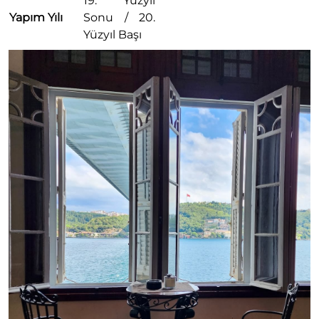
19. Yüzyıl
Yapım Yılı
Sonu / 20.
Yüzyıl Başı