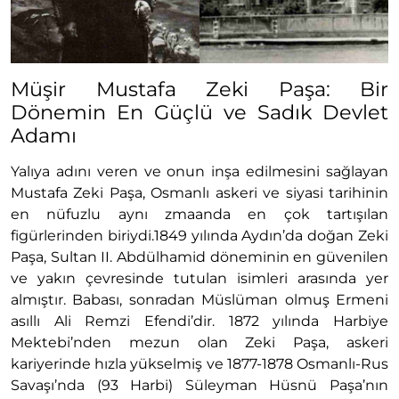
Müşir Mustafa Zeki Paşa: Bir
Dönemin En Güçlü ve Sadık Devlet
Adamı
Yalıya adını veren ve onun inşa edilmesini sağlayan
Mustafa Zeki Paşa, Osmanlı askeri ve siyasi tarihinin
en nüfuzlu aynı zmaanda en çok tartışılan
figürlerinden biriydi.1849 yılında Aydın’da doğan Zeki
Paşa, Sultan II. Abdülhamid döneminin en güvenilen
ve yakın çevresinde tutulan isimleri arasında yer
almıştır. Babası, sonradan Müslüman olmuş Ermeni
asıllı Ali Remzi Efendi’dir. 1872 yılında Harbiye
Mektebi’nden mezun olan Zeki Paşa, askeri
kariyerinde hızla yükselmiş ve 1877-1878 Osmanlı-Rus
Savaşı’nda (93 Harbi) Süleyman Hüsnü Paşa’nın