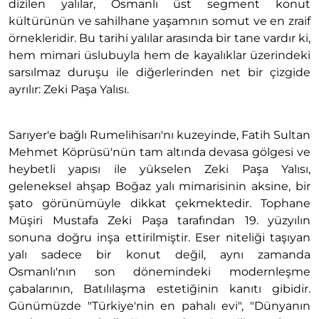
dizilen yalılar, Osmanlı üst segment konut
kültürünün ve sahilhane yaşamnın somut ve en zraif
örnekleridir. Bu tarihi yalılar arasında bir tane vardır ki,
hem mimari üslubuyla hem de kayalıklar üzerindeki
sarsılmaz duruşu ile diğerlerinden net bir çizgide
ayrılır: Zeki Paşa Yalısı.
Sarıyer'e bağlı Rumelihisarı'nı kuzeyinde, Fatih Sultan
Mehmet Köprüsü'nün tam altında devasa gölgesi ve
heybetli yapısı ile yükselen Zeki Paşa Yalısı,
geleneksel ahşap Boğaz yalı mimarisinin aksine, bir
şato görünümüyle dikkat çekmektedir. Tophane
Müşiri Mustafa Zeki Paşa tarafından 19. yüzyılın
sonuna doğru inşa ettirilmiştir. Eser niteliği taşıyan
yalı sadece bir konut değil, aynı zamanda
Osmanlı'nın son dönemindeki modernleşme
çabalarının, Batılılaşma estetiğinin kanıtı gibidir.
Günümüzde "Türkiye'nin en pahalı evi", "Dünyanın