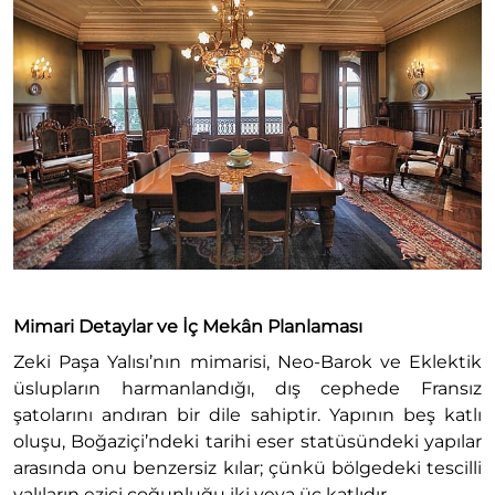
Mimari Detaylar ve İç Mekân Planlaması
Zeki Paşa Yalısı’nın mimarisi, Neo-Barok ve Eklektik
üslupların harmanlandığı, dış cephede Fransız
şatolarını andıran bir dile sahiptir. Yapının beş katlı
oluşu, Boğaziçi’ndeki tarihi eser statüsündeki yapılar
arasında onu benzersiz kılar; çünkü bölgedeki tescilli
yalıların ezici çoğunluğu iki veya üç katlıdır.