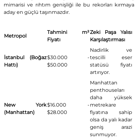
mimarisi ve rıhtım genişliği ile bu rekorları kırmaya
aday en güçlü taşınmazdır.
Tahmini m²
Zeki Paşa Yalısı
Metropol
Fiyatı
Karşılaştırması
Nadirlik ve
İstanbul (Boğaz
$30.000 -
tescilli eser
Hattı)
$50.000
statüsü fiyatı
artırıyor.
Manhattan
penthouseları
daha yüksek
New York
$16.000 -
metrekare
(Manhattan)
$28.000
fiyatına sahip
olsa da yalı kadar
geniş arazi
sunmuyor.