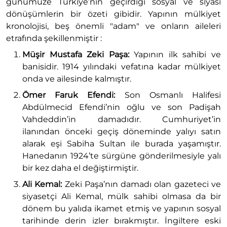
günümüze Türkiye’nin geçirdiği sosyal ve siyasi
dönüşümlerin bir özeti gibidir. Yapının mülkiyet
kronolojisi, beş önemli "adam" ve onların aileleri
etrafında şekillenmiştir :
Müşir Mustafa Zeki Paşa:
Yapının ilk sahibi ve
banisidir. 1914 yılındaki vefatına kadar mülkiyet
onda ve ailesinde kalmıştır.
Ömer Faruk Efendi:
Son Osmanlı Halifesi
Abdülmecid Efendi’nin oğlu ve son Padişah
Vahdeddin’in damadıdır. Cumhuriyet’in
ilanından önceki geçiş döneminde yalıyı satın
alarak eşi Sabiha Sultan ile burada yaşamıştır.
Hanedanın 1924’te sürgüne gönderilmesiyle yalı
bir kez daha el değiştirmiştir.
Ali Kemal:
Zeki Paşa’nın damadı olan gazeteci ve
siyasetçi Ali Kemal, mülk sahibi olmasa da bir
dönem bu yalıda ikamet etmiş ve yapının sosyal
tarihinde derin izler bırakmıştır. İngiltere eski