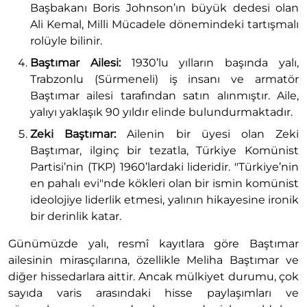
Başbakanı Boris Johnson’ın büyük dedesi olan
Ali Kemal, Milli Mücadele dönemindeki tartışmalı
rolüyle bilinir.
Baştımar Ailesi:
1930’lu yılların başında yalı,
Trabzonlu (Sürmeneli) iş insanı ve armatör
Baştımar ailesi tarafından satın alınmıştır. Aile,
yalıyı yaklaşık 90 yıldır elinde bulundurmaktadır.
Zeki Baştımar:
Ailenin bir üyesi olan Zeki
Baştımar, ilginç bir tezatla, Türkiye Komünist
Partisi’nin (TKP) 1960’lardaki lideridir. "Türkiye’nin
en pahalı evi"nde kökleri olan bir ismin komünist
ideolojiye liderlik etmesi, yalının hikayesine ironik
bir derinlik katar.
Günümüzde yalı, resmî kayıtlara göre Baştımar
ailesinin mirasçılarına, özellikle Meliha Baştımar ve
diğer hissedarlara aittir. Ancak mülkiyet durumu, çok
sayıda varis arasındaki hisse paylaşımları ve