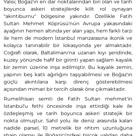
Yalısı; Boğaz'ın en dar noktalarından biri olan ve tarih
boyunca askeri stratejilerde kilit rol oynayan
"akıntıburnu" bölgesine yakındır. Özellikle Fatih
Sultan Mehmet Köprüsü'nün Avrupa yakasındaki
ayağının hemen altında yer alan yapı, hem farklı tarzı
ile hem de modern İstanbul manzarasına ikonik ve
kolayca tanınabilir bir lokasyonda yer almaktadır.
Coğrafi olarak, Baltalimanı'na uzanan kıyı şeridinde,
kuzey yönünde hafif bir girinti yapan sağlam kayalık
bir zemin üzerine inşa edilmiştir. Bu kayalık zemin,
yapının beş katlı ağırlığını taşıyabilmesi ve Boğaz'ın
güçlü akıntılarıa karşı direnç gösterebilmesi
açısından mimari bir tercih olarak öne çıkmaktadır.
Rumelihisarı semti de Fatih Sultan mehmet'in
İstanbul'u fethi öncesinde inşa ettirdiği kale ile
özdeşleşmiş ve tarih boyunca askeri stratejik bir
nokta olmuştur. Sahil yolu ile deniz arasında kalan
nadide parsel, 10 metrelik bir rıhtım uzunluğuna
shaip olamsı ile Boğaziçi'ndkei birçok yalıdan daha