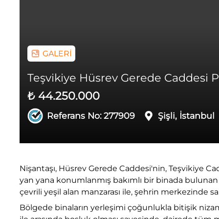
GALERİ
Teşvikiye Hüsrev Gerede Caddesi Pr
₺ 44.250.000
Referans No:
277909
Şişli, İstanbul
Nişantaşı, Hüsrev Gerede Caddesi'nin, Teşvikiye Cad
yan yana konumlanmış bakımlı bir binada bulunan b
çevrili yeşil alan manzarası ile, şehrin merkezinde 
Bölgede binaların yerleşimi çoğunlukla bitişik nizam