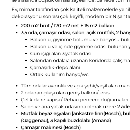
ile arasında boşluk olması sayesinde, dairede tüm m
Ev, mimar tarafından çok kaliteli malzemelerle yenil
dekorasyonu sonrası çok keyifli, modern bir Nişant
200 m2 brüt / 170 m2 net + 15 m2 balkon
3,5 oda, çamaşır odası, salon, açık mutfak, 2 ba
Balkonlu, giyinme bölümü ve banyosu bul
Balkonlu ve içinde giyinme odası bulunan 
Gün ışığı alan 3.yatak odası
Salondan odalara uzanan koridorda çalışma
Çamaşırlık-depo alanı
Ortak kullanım banyo/wc
Tüm odalar aydınlık ve açık şehir/yeşil alan man
2 odadan çıkışı olan geniş balkon/teras
Çelik daire kapısı / Rehau pencere doğramaları
Salon ve ana yatak odasında olmak üzere
2 ade
Mutfak beyaz eşyaları [ankastre fırın(Bosch),
bul
(Gaggenau), 3 kapılı buzdolabı (Amana)
Çamaşır makinesi (Bosch)