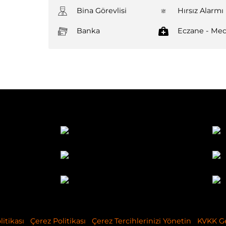
Bina Görevlisi
Hırsız Alarmı
Banka
Eczane - Med
itikası
Çerez Politikası
Çerez Tercihlerinizi Yönetin
KVKK G