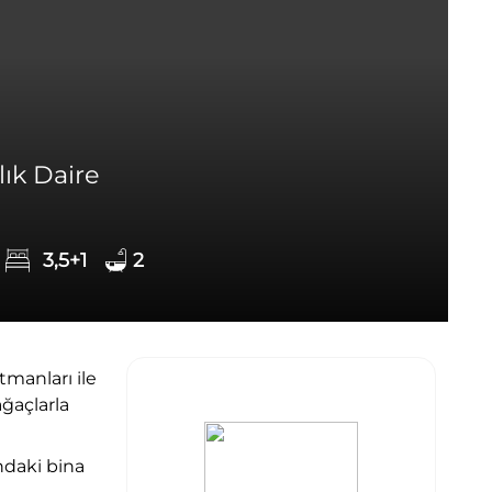
ık Daire
3,5+1
2
tmanları ile
ğaçlarla
ndaki bina