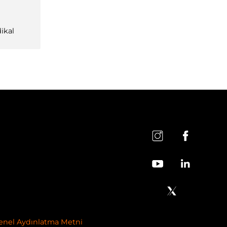
ikal
enel Aydınlatma Metni