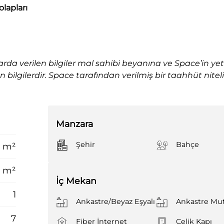
olapları
arda verilen bilgiler mal sahibi beyanına ve Space’in yet
bilgilerdir. Space tarafından verilmiş bir taahhüt nitel
Manzara
Şehir
Bahçe
 m²
0 m²
İç Mekan
1
Ankastre/Beyaz Eşyalı
Ankastre Mu
7
Fiber İnternet
Çelik Kapı