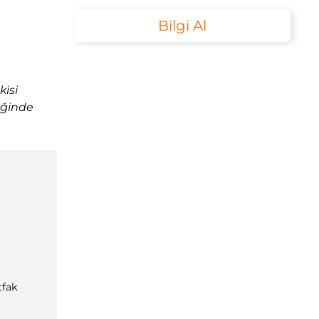
Bilgi Al
kisi
iğinde
tfak