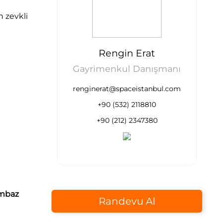
n zevkli
Rengin Erat
Gayrimenkul Danışmanı
renginerat@spaceistanbul.com
+90 (532) 2118810
+90 (212) 2347380
mbaz
Randevu Al