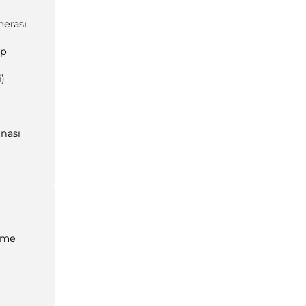
erası
ap
i)
nası
eme