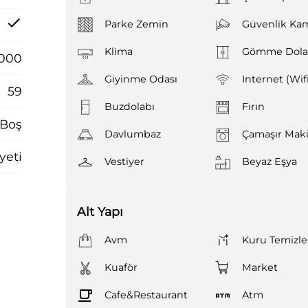
Parke Zemin
Güvenlik Kam
Klima
Gömme Dol
.000
Giyinme Odası
Internet (Wif
59
Buzdolabı
Fırın
Boş
Davlumbaz
Çamaşır Maki
yeti
Vestiyer
Beyaz Eşya
Alt Yapı
Avm
Kuru Temizl
Kuaför
Market
Cafe&Restaurant
Atm