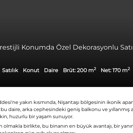
estijli Konumda Özel Dekorasyonlu Satıl
2
2
Satılık
Konut
Daire
Brüt:
200
m
Net:
170
m
desi'ne yakın kısmında, Nişantaşı bölgesinin ikonik apar
u daire, arka cephesindeki geniş balkonu ve yıllanmış a
sakin, huzurlu bir yaşam sunuyor.
 olmakla birlikte, bu binanın en büyük avantajı, bir yanı