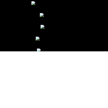
KVKK Company_Policy
Cookie Policy
Manage Your Cookie Preferences
KVKK General Clarification Text
KVKK Applicant Clarification Text
CCTV Clarification Text
Visit Form Clarification Text
KVKK Application Form