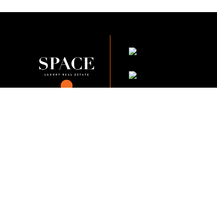
KVKK Şirket Pol
KVKK Çalışan Adayı A