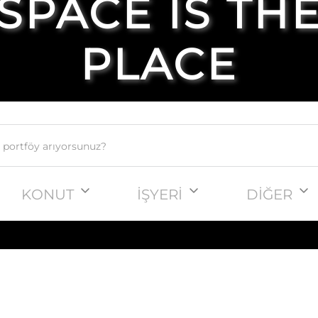
SPACE IS TH
PLACE
KONUT
İŞYERİ
DİĞER