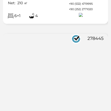
Net:
210
㎡
+90 (532) 4719995
+90 (252) 2771020
6+1
4
278445