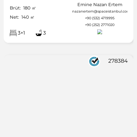
Emine Nazan Ertem
Brüt:
180
㎡
nazanertem@spaceistanbul.com
Net:
140
㎡
+90 (532) 4719995
+90 (252) 2771020
3+1
3
278384