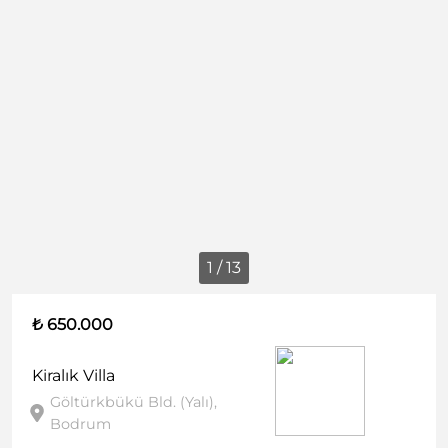
1 / 13
₺ 650.000
Kiralık
Villa
Göltürkbükü Bld. (Yalı),
Bodrum