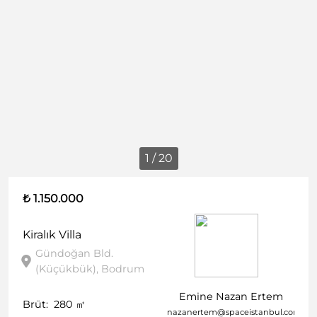
1 / 20
₺ 1.150.000
Kiralık
Villa
Gündoğan Bld.
(Küçükbük), Bodrum
Emine Nazan Ertem
Brüt:
280
㎡
nazanertem@spaceistanbul.com