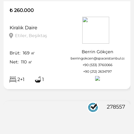
₺ 260.000
Kiralık
Daire
Etiler, Beşiktaş
Berrin Gökçen
Brüt:
169
㎡
berringokcen@spaceistanbul.com
Net:
110
㎡
+90 (533) 3760066
+90 (212) 2634797
2+1
1
278557