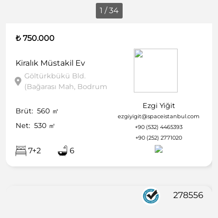
1 / 34
₺ 750.000
Kiralık
Müstakil Ev
Göltürkbükü Bld.
(Bağarası Mah, Bodrum
Ezgi Yiğit
Brüt:
560
㎡
ezgiyigit@spaceistanbul.com
Net:
530
㎡
+90 (532) 4465393
+90 (252) 2771020
7+2
6
278556