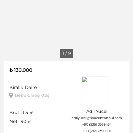
1 / 9
₺ 130.000
Kiralık
Daire
Bebek, Beşiktaş
Adil Yücel
Brüt:
115
㎡
adilyucel@spaceistanbul.com
Net:
90
㎡
+90 (536) 3569434
+90 (212) 2396601