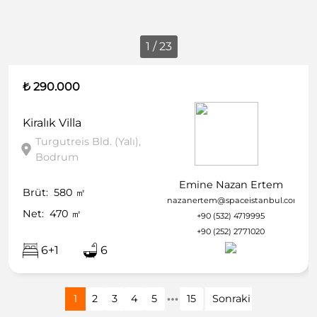
1 / 23
₺ 290.000
Kiralık
Villa
Turgutreis Bld. (Yalı),
Bodrum
Emine Nazan Ertem
Brüt:
580
㎡
nazanertem@spaceistanbul.com
Net:
470
㎡
+90 (532) 4719995
+90 (252) 2771020
6+1
6
1
2
3
4
5
15
Sonraki