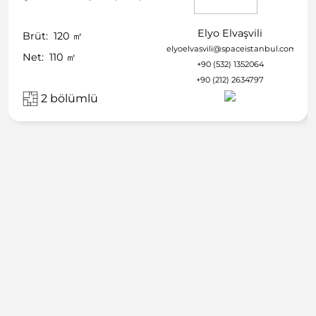
Elyo Elvaşvili
Brüt:
120
㎡
elyoelvasvili@spaceistanbul.com
Net:
110
㎡
+90 (532) 1352064
+90 (212) 2634797
2 bölümlü