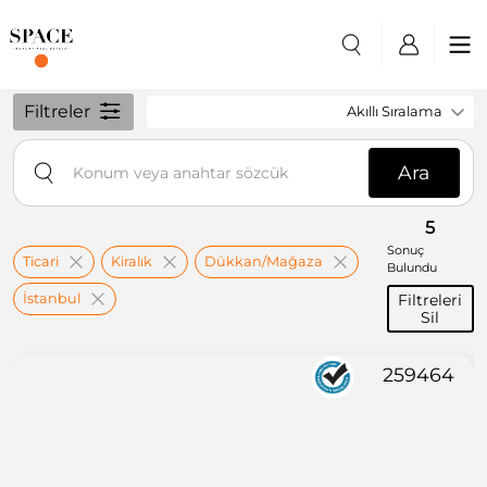
Filtreler
Akıllı Sıralama
Ara
5
Sonuç
Ticari
Kiralık
Dükkan/Mağaza
Bulundu
İstanbul
Filtreleri
Sil
259464