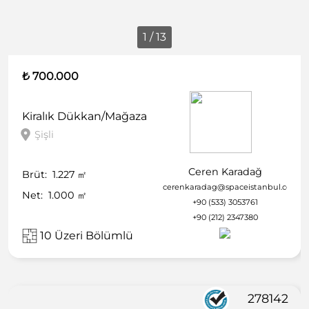
1 / 13
₺ 700.000
Kiralık
Dükkan/Mağaza
Şişli
Ceren Karadağ
Brüt:
1.227
㎡
cerenkaradag@spaceistanbul.com
Net:
1.000
㎡
+90 (533) 3053761
+90 (212) 2347380
10 Üzeri Bölümlü
278142