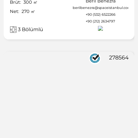
Beril Benezra
Brüt:
300
㎡
berilbenezra@spaceistanbul.com
Net:
270
㎡
+90 (532) 6522266
+90 (212) 2634797
3 Bölümlü
278564