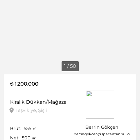
1 / 50
₺ 1.200.000
Kiralık
Dükkan/Mağaza
Teşvikiye, Şişli
Berrin Gökçen
Brüt:
555
㎡
berringokcen@spaceistanbul.com
Net:
500
㎡