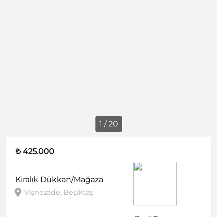
1 / 20
₺ 425.000
Kiralık
Dükkan/Mağaza
Vişnezade, Beşiktaş