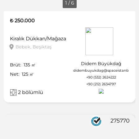
1 / 6
₺ 250.000
Kiralık
Dükkan/Mağaza
Bebek, Beşiktaş
Didem Büyükdağ
Brüt:
135
㎡
didembuyukdag@spaceistanbul.co
Net:
125
㎡
+90 (532) 2624222
+90 (212) 2634797
2 bölümlü
275770