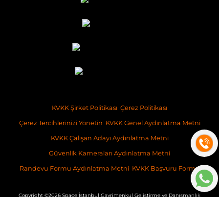
KVKK Şirket Politikası
Çerez Politikası
Çerez Tercihlerinizi Yönetin
KVKK Genel Aydınlatma Metni
KVKK Çalışan Adayı Aydınlatma Metni
Güvenlik Kameraları Aydınlatma Metni
Randevu Formu Aydınlatma Metni
KVKK Başvuru Formu
Copyright ©2026 Space İstanbul Gayrimenkul Geliştirme ve Danışmanlık
İş bu websitesinde verilen bilgiler, taahhüt niteliğinde olmayıp, sadece
genel bilgilendirme amacı taşımaktadır. İçeriğine ilişkin olarak,
ilgilenenler nezdinde, SPACE İstanbul Gayrimenkul Geliştirme ve