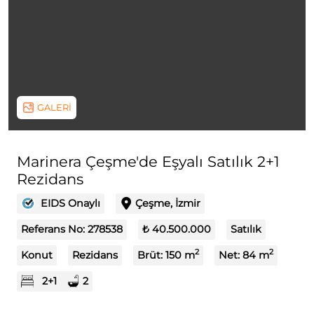
GALERİ
Marinera Çeşme'de Eşyalı Satılık 2+1
Rezidans
EIDS Onaylı
Çeşme, İzmir
Referans No:
278538
₺ 40.500.000
Satılık
2
2
Konut
Rezidans
Brüt:
150
m
Net:
84
m
2+1
2