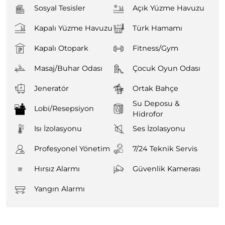
Sosyal Tesisler
Açık Yüzme Havuzu
Kapalı Yüzme Havuzu
Türk Hamamı
Kapalı Otopark
Fitness/Gym
Masaj/Buhar Odası
Çocuk Oyun Odası
Jeneratör
Ortak Bahçe
Su Deposu &
Lobi/Resepsiyon
Hidrofor
Isı İzolasyonu
Ses İzolasyonu
Profesyonel Yönetim
7/24 Teknik Servis
Hırsız Alarmı
Güvenlik Kamerası
Yangın Alarmı