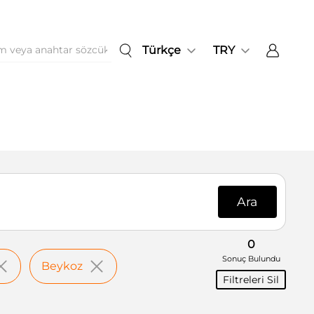
Türkçe
TRY
Ara
0
Sonuç Bulundu
Beykoz
Filtreleri Sil