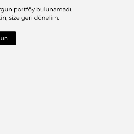
uygun portföy bulunamadı.
etin, size geri dönelim.
lun