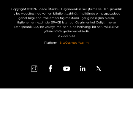
Copyright ©2026 Space İstanbul Gayrimenkul Geliştirme ve Danışmanlık
İş bu websitesinde verilen bilgiler, taahhüt niteliğinde olmayıp, sadece
genel bilgilendirme amacı taşımaktadır. İçeriğine ilişkin olarak,
ilgilenenler nezdinde, SPACE İstanbul Gayrimenkul Geliştirme ve
Danışmanlık A.Ş.’ne ve/veya mal sahibine herhangi bir sorumluluk ve
yükümlülük getirmemektedir.
v: 2026-032
Platform
BitsCosmos Yazılım