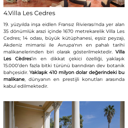
4.Villa Les Cedres
19. yüzyılda inşa eidlen Fransız Rivierası'nda yer alan
35 dönümlük arazi içinde 1670 metrekarelik Villa Les
Cedres; 14 odası, büyük kütüphanesi, eşsiz peyzajı,
Akdeniz mimarisi ile Avrupa'nın en pahalı tarihi
malikanelerinden biri olarak gösterilmektedir.
Villa
Les Cèdres
’in en dikkat çekici özelliği, yaklaşık
15.000’den fazla bitki türünü barındıran dev botanik
bahçesidir.
Yaklaşık 410 milyon dolar değerindeki bu
malikane
, dünyanın en prestijli konutları arasında
kabul edilmektedir.