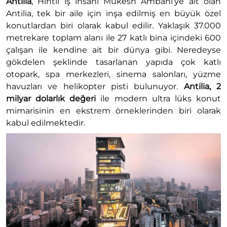
Antilia
, Hintli iş insanı Mukesh Ambani’ye ait olan
Antilia, tek bir aile için inşa edilmiş en büyük özel
konutlardan biri olarak kabul edilir. Yaklaşık 37.000
metrekare toplam alanı ile 27 katlı bina içindeki 600
çalışan ile kendine ait bir dünya gibi. Neredeyse
gökdelen şeklinde tasarlanan yapıda çok katlı
otopark, spa merkezleri, sinema salonları, yüzme
havuzları ve helikopter pisti bulunuyor.
Antilia, 2
milyar dolarlık değeri
ile modern ultra lüks konut
mimarisinin en ekstrem örneklerinden biri olarak
kabul edilmektedir.