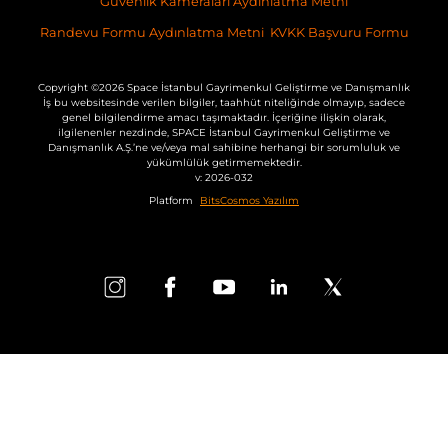
Güvenlik Kameraları Aydınlatma Metni
Randevu Formu Aydınlatma Metni
KVKK Başvuru Formu
Copyright ©2026 Space İstanbul Gayrimenkul Geliştirme ve Danışmanlık
İş bu websitesinde verilen bilgiler, taahhüt niteliğinde olmayıp, sadece
genel bilgilendirme amacı taşımaktadır. İçeriğine ilişkin olarak,
ilgilenenler nezdinde, SPACE İstanbul Gayrimenkul Geliştirme ve
Danışmanlık A.Ş.’ne ve/veya mal sahibine herhangi bir sorumluluk ve
yükümlülük getirmemektedir.
v: 2026-032
Platform
BitsCosmos Yazılım