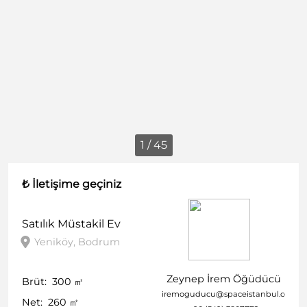
1 / 45
₺ İletişime geçiniz
Satılık
Müstakil Ev
Yeniköy, Bodrum
Zeynep İrem Öğüdücü
Brüt:
300
㎡
iremoguducu@spaceistanbul.com
Net:
260
㎡