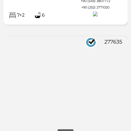
+90 (549) 3807772
+90 (252) 2771020
7+2
6
277635