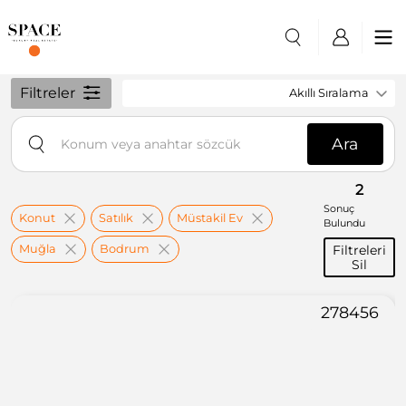
Filtreler
Akıllı Sıralama
Ara
2
Sonuç
Konut
Satılık
Müstakil Ev
Bulundu
Muğla
Bodrum
Filtreleri
Sil
278456