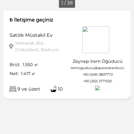
1 / 38
₺ İletişime geçiniz
Satılık
Müstakil Ev
Yalıkavak Bld.
(Gökçebel), Bodrum
Zeynep İrem Öğüdücü
Brüt:
1.550
㎡
iremoguducu@spaceistanbul.com
Net:
1.417
㎡
+90 (549) 3807772
+90 (252) 2771020
9 ve üzeri
10