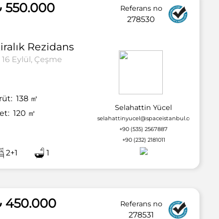
 550.000
Referans no
278530
iralık
Rezidans
16 Eylül, Çeşme
rüt:
138
㎡
Selahattin Yücel
et:
120
㎡
selahattinyucel@spaceistanbul.com
+90 (535) 2567887
+90 (232) 2181011
2+1
1
2 / 36
₺ 450.000
Referans no
278531