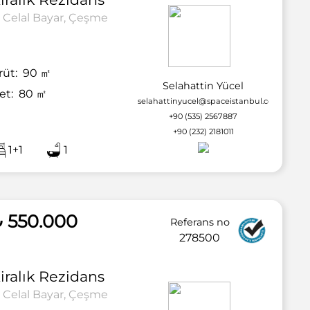
Celal Bayar, Çeşme
rüt:
90
㎡
Selahattin Yücel
et:
80
㎡
selahattinyucel@spaceistanbul.com
+90 (535) 2567887
+90 (232) 2181011
1+1
1
2 / 20
 550.000
Referans no
278500
iralık
Rezidans
Celal Bayar, Çeşme