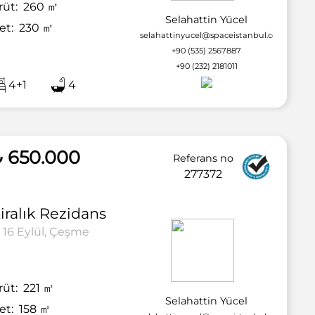
rüt:
260
㎡
Selahattin Yücel
et:
230
㎡
selahattinyucel@spaceistanbul.com
+90 (535) 2567887
+90 (232) 2181011
4+1
4
2 / 37
₺ 650.000
Referans no
277372
iralık
Rezidans
16 Eylül, Çeşme
rüt:
221
㎡
Selahattin Yücel
et:
158
㎡