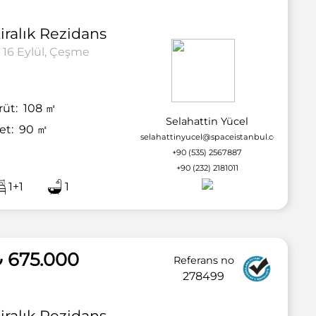
iralık
Rezidans
16 Eylül, Çeşme
rüt:
108
㎡
Selahattin Yücel
et:
90
㎡
selahattinyucel@spaceistanbul.com
+90 (535) 2567887
+90 (232) 2181011
1+1
1
2 / 36
 675.000
Referans no
278499
iralık
Rezidans