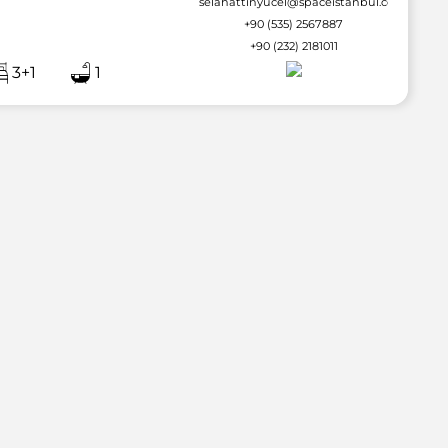
selahattinyucel@spaceistanbul.com
+90 (535) 2567887
+90 (232) 2181011
3+1
1
2 / 36