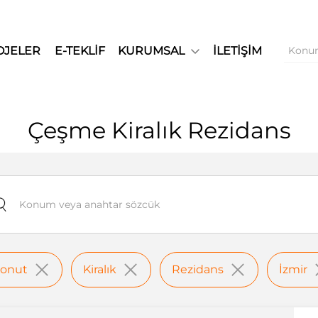
OJELER
E-TEKLİF
KURUMSAL
İLETİŞİM
Çeşme Kiralık Rezidans
onut
Kiralık
Rezidans
İzmir