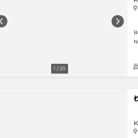
B
N
1 / 20
₺
K