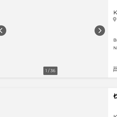
K
B
N
1 / 36
₺
K