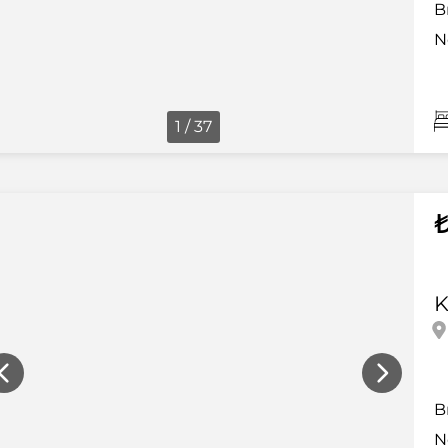
B
N
1 / 37
K
B
N