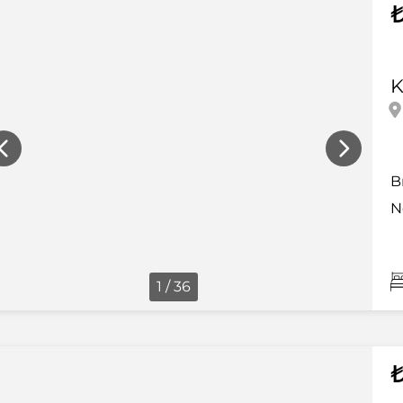
₺
K
B
N
1 / 36