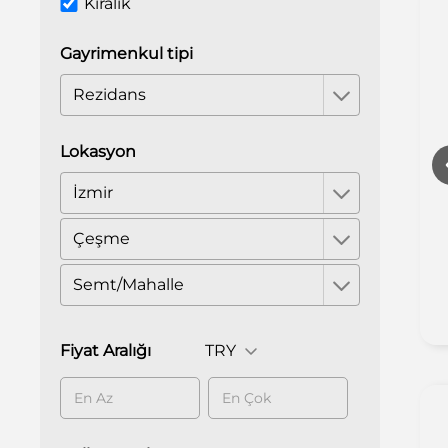
Kiralık
Gayrimenkul tipi
Rezidans
Lokasyon
İzmir
Otopark
Çeşme
Asansör
Güvenlik
Semt/Mahalle
Fiyat Aralığı
TRY