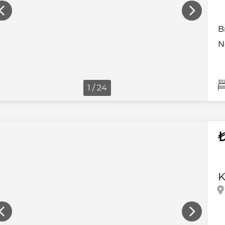
B
N
1 / 24
K