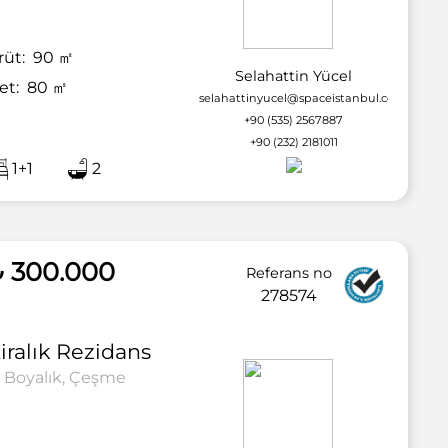
rüt:
90
㎡
Selahattin Yücel
et:
80
㎡
selahattinyucel@spaceistanbul.com
+90 (535) 2567887
+90 (232) 2181011
1+1
2
2 / 24
₺ 300.000
Referans no
278574
iralık
Rezidans
Boyalık, Çeşme