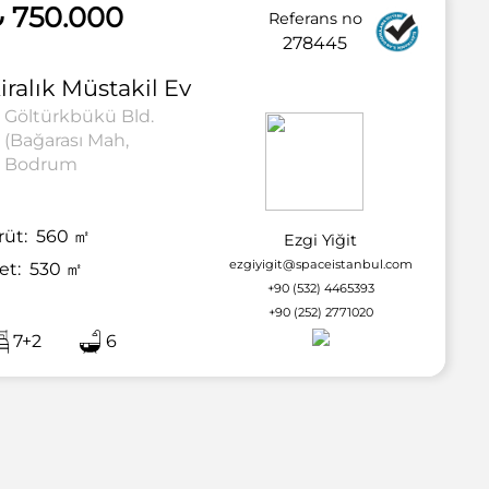
₺ 750.000
Referans no
278445
iralık
Müstakil Ev
Göltürkbükü Bld.
(Bağarası Mah,
Bodrum
rüt:
560
㎡
Ezgi Yiğit
ezgiyigit@spaceistanbul.com
et:
530
㎡
+90 (532) 4465393
+90 (252) 2771020
7+2
6
2 / 34