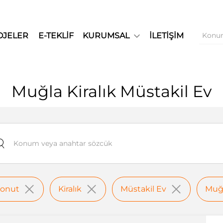
OJELER
E-TEKLİF
KURUMSAL
İLETİŞİM
Muğla Kiralık Müstakil Ev
onut
Kiralık
Müstakil Ev
Muğ