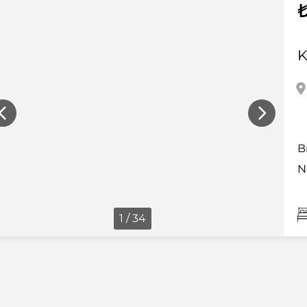
K
B
N
1 / 34