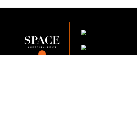
KVKK Şirket Pol
KVKK Çalışan Adayı A