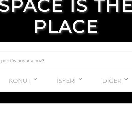
SPACE IS TH
PLACE
KONUT
İŞYERİ
DİĞER