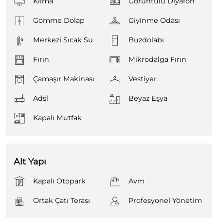
Klima
Görüntülü Diyafon
Gömme Dolap
Giyinme Odası
Merkezi Sıcak Su
Buzdolabı
Fırın
Mikrodalga Fırın
Çamaşır Makinası
Vestiyer
Adsl
Beyaz Eşya
Kapalı Mutfak
Alt Yapı
Kapalı Otopark
Avm
Ortak Çatı Terası
Profesyonel Yönetim