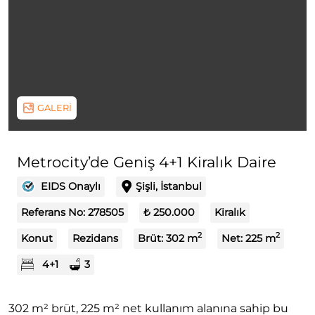
GALERİ
Metrocity’de Geniş 4+1 Kiralık Daire
EIDS Onaylı
Şişli, İstanbul
Referans No:
278505
₺ 250.000
Kiralık
2
2
Konut
Rezidans
Brüt:
302
m
Net:
225
m
4+1
3
302 m² brüt, 225 m² net kullanım alanına sahip bu