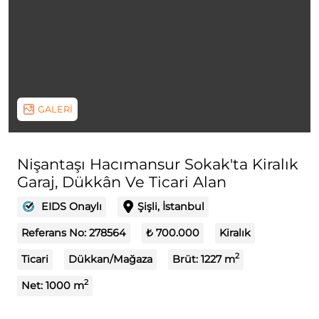
GALERİ
Nişantaşı Hacımansur Sokak'ta Kiralık
Garaj, Dükkân Ve Ticari Alan
EIDS Onaylı
Şişli, İstanbul
Referans No:
278564
₺ 700.000
Kiralık
2
Ticari
Dükkan/Mağaza
Brüt:
1227
m
2
Net:
1000
m