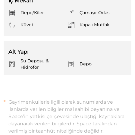
İç Mekan
Depo/Kiler
Çamaşır Odası
Küvet
Kapalı Mutfak
Alt Yapı
Su Deposu &
Depo
Hidrofor
Gayrimenkullerle ilgili olarak sunumlarda ve
ilanlarda verilen bilgiler mal sahibi beyanına ve
Space’in yetkisi çerçevesinde ulaştığı kaynaklara
dayanarak verilen bilgilerdir. Space tarafından
verilmiş bir taahhüt niteliğinde değildir.