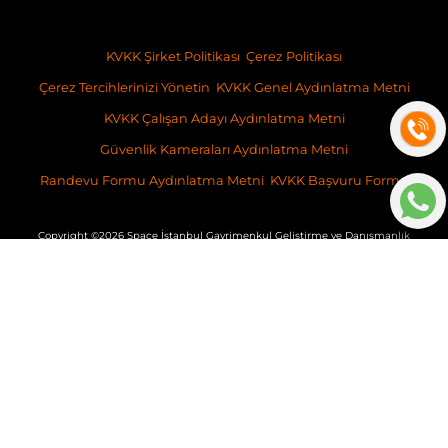
KVKK Şirket Politikası
Çerez Politikası
Çerez Tercihlerinizi Yönetin
KVKK Genel Aydınlatma Metni
KVKK Çalışan Adayı Aydınlatma Metni
Güvenlik Kameraları Aydınlatma Metni
Randevu Formu Aydınlatma Metni
KVKK Başvuru Formu
Copyright ©2026 Space İstanbul Gayrimenkul Geliştirme ve Danışmanlık
İş bu websitesinde verilen bilgiler, taahhüt niteliğinde olmayıp, sadece
genel bilgilendirme amacı taşımaktadır. İçeriğine ilişkin olarak,
ilgilenenler nezdinde, SPACE İstanbul Gayrimenkul Geliştirme ve
Danışmanlık A.Ş.’ne ve/veya mal sahibine herhangi bir sorumluluk ve
yükümlülük getirmemektedir.
v: 2026-032
Platform
BitsCosmos Yazılım