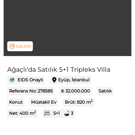
GALERİ
Ağaçlı'da Satılık 5+1 Tripleks Villa
EIDS Onaylı
Eyüp, İstanbul
Referans No:
278585
₺ 32.000.000
Satılık
2
Konut
Müstakil Ev
Brüt:
820
m
2
Net:
400
m
5+1
3