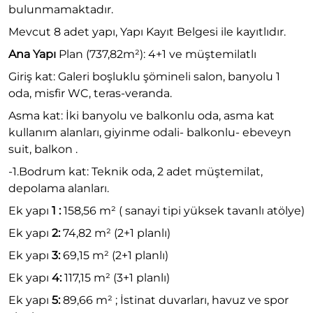
bulunmamaktadır.
Mevcut 8 adet yapı, Yapı Kayıt Belgesi ile kayıtlıdır.
Ana Yapı
Plan (737,82m²): 4+1 ve müştemilatlı
Giriş kat: Galeri boşluklu şömineli salon, banyolu 1
oda, misfir WC, teras-veranda.
Asma kat: İki banyolu ve balkonlu oda, asma kat
kullanım alanları, giyinme odali- balkonlu- ebeveyn
suit, balkon .
-1.Bodrum kat: Teknik oda, 2 adet müştemilat,
depolama alanları.
Ek yapı
1 :
158,56 m² ( sanayi tipi yüksek tavanlı atölye)
Ek yapı
2:
74,82 m² (2+1 planlı)
Ek yapı
3:
69,15 m² (2+1 planlı)
Ek yapı
4:
117,15 m² (3+1 planlı)
Ek yapı
5:
89,66 m² ; İstinat duvarları, havuz ve spor