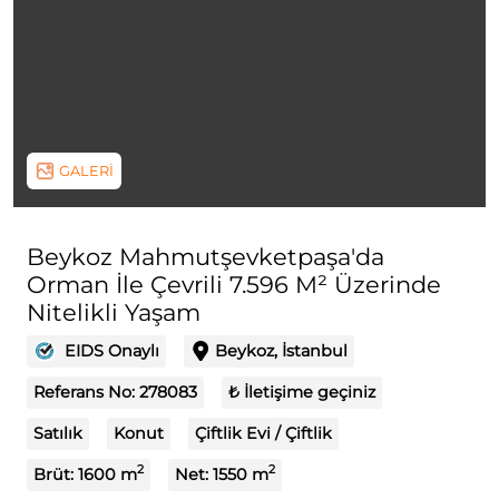
GALERİ
Beykoz Mahmutşevketpaşa'da
Orman İle Çevrili 7.596 M² Üzerinde
Nitelikli Yaşam
EIDS Onaylı
Beykoz, İstanbul
Referans No:
278083
₺ İletişime geçiniz
Satılık
Konut
Çiftlik Evi / Çiftlik
2
2
Brüt:
1600
m
Net:
1550
m