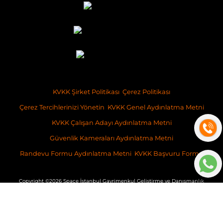
KVKK Şirket Politikası
Çerez Politikası
Çerez Tercihlerinizi Yönetin
KVKK Genel Aydınlatma Metni
KVKK Çalışan Adayı Aydınlatma Metni
Güvenlik Kameraları Aydınlatma Metni
Randevu Formu Aydınlatma Metni
KVKK Başvuru Formu
Copyright ©2026 Space İstanbul Gayrimenkul Geliştirme ve Danışmanlık
İş bu websitesinde verilen bilgiler, taahhüt niteliğinde olmayıp, sadece
genel bilgilendirme amacı taşımaktadır. İçeriğine ilişkin olarak,
ilgilenenler nezdinde, SPACE İstanbul Gayrimenkul Geliştirme ve
Danışmanlık A.Ş.’ne ve/veya mal sahibine herhangi bir sorumluluk ve
yükümlülük getirmemektedir.