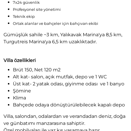
7x24 güvenlik
Profesyonel site yönetimi
Teknik ekip
Ortak alanlar ve bahçeler için bahçıvan ekibi
Gümüşlük sahile ~3 km, Yalıkavak Marina'ya 8,5 km,
Turgutreis Marina'ya 6,5 km uzaklıktadır.
Villa özellikleri
Brüt 150, Net 120 m2
Alt kat- salon, açık mutfak, depo ve 1 WC
Üst kat- 2 yatak odası, giyinme odası ve 1 banyo
Şömine
Klima
Bahçede odaya dönüştürülebilecek kapalı depo
Villa, salondan, odalardan ve verandadan deniz, doğa
ve günbatımı manzarasına sahiptir.
Özel mobilyaları ile yaz kış yaşamaya hazır