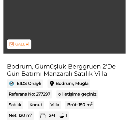
GALERİ
Bodrum, Gümüşlük Berggruen 2'De
Gün Batımı Manzaralı Satılık Villa
EIDS Onaylı
Bodrum, Muğla
Referans No:
277297
₺ İletişime geçiniz
2
Satılık
Konut
Villa
Brüt:
150
m
2
Net:
120
m
2+1
1