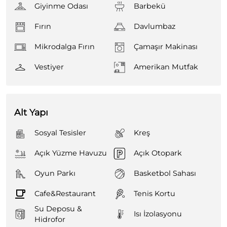
Giyinme Odası
Barbekü
Fırın
Davlumbaz
Mikrodalga Fırın
Çamaşır Makinası
Vestiyer
Amerikan Mutfak
Alt Yapı
Sosyal Tesisler
Kreş
Açık Yüzme Havuzu
Açık Otopark
Oyun Parkı
Basketbol Sahası
Cafe&Restaurant
Tenis Kortu
Su Deposu &
Isı İzolasyonu
Hidrofor