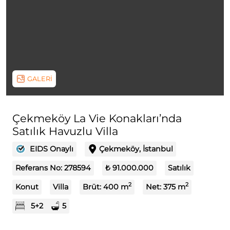
GALERİ
Çekmeköy La Vie Konakları’nda
Satılık Havuzlu Villa
EIDS Onaylı
Çekmeköy, İstanbul
Referans No:
278594
₺ 91.000.000
Satılık
2
2
Konut
Villa
Brüt:
400
m
Net:
375
m
5+2
5