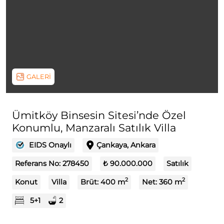
GALERİ
Ümitköy Binsesin Sitesi’nde Özel
Konumlu, Manzaralı Satılık Villa
EIDS Onaylı
Çankaya, Ankara
Referans No:
278450
₺ 90.000.000
Satılık
2
2
Konut
Villa
Brüt:
400
m
Net:
360
m
5+1
2