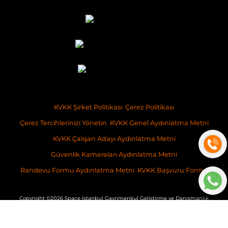
KVKK Şirket Politikası
Çerez Politikası
Çerez Tercihlerinizi Yönetin
KVKK Genel Aydınlatma Metni
KVKK Çalışan Adayı Aydınlatma Metni
Güvenlik Kameraları Aydınlatma Metni
Randevu Formu Aydınlatma Metni
KVKK Başvuru Formu
Copyright ©2026 Space İstanbul Gayrimenkul Geliştirme ve Danışmanlık
İş bu websitesinde verilen bilgiler, taahhüt niteliğinde olmayıp, sadece
genel bilgilendirme amacı taşımaktadır. İçeriğine ilişkin olarak,
ilgilenenler nezdinde, SPACE İstanbul Gayrimenkul Geliştirme ve