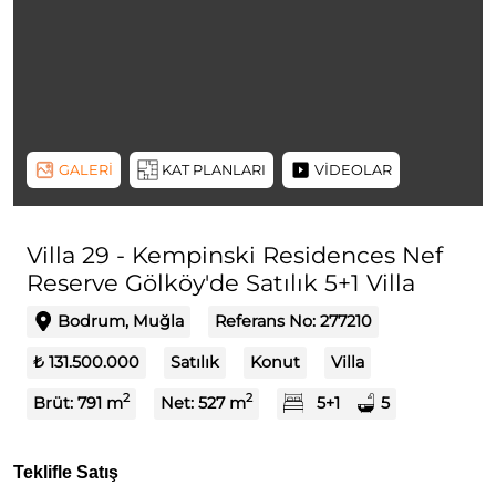
GALERİ
KAT PLANLARI
VİDEOLAR
Villa 29 - Kempinski Residences Nef
Reserve Gölköy'de Satılık 5+1 Villa
Bodrum, Muğla
Referans No:
277210
₺ 131.500.000
Satılık
Konut
Villa
2
2
Brüt:
791
m
Net:
527
m
5+1
5
Teklifle Satış