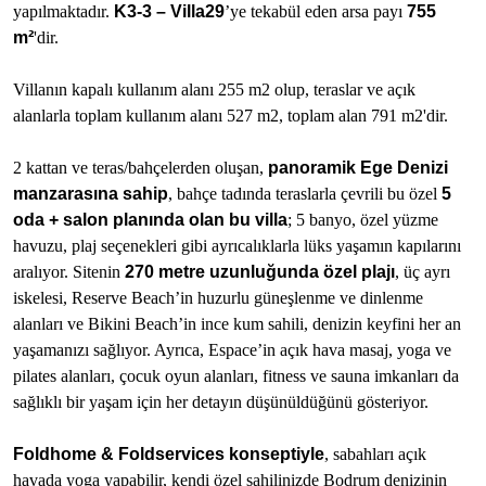
yapılmaktadır.
K
3-3
–
Villa
29
’ye tekabül eden arsa payı
755
m²
'dir.
Villanın kapalı kullanım alanı 255 m2 olup, teraslar ve açık
alanlarla toplam kullanım alanı 527 m2, toplam alan 791 m2'dir.
2 kattan ve teras/bahçelerden oluşan,
panoramik Ege Denizi
manzarasına sahip
, bahçe tadında teraslarla çevrili bu özel
5
oda + salon planında olan bu villa
; 5 banyo, özel yüzme
havuzu, plaj seçenekleri gibi ayrıcalıklarla lüks yaşamın kapılarını
aralıyor. Sitenin
270 metre uzunluğunda özel plajı
, üç ayrı
iskelesi, Reserve Beach’in huzurlu güneşlenme ve dinlenme
alanları ve Bikini Beach’in ince kum sahili, denizin keyfini her an
yaşamanızı sağlıyor. Ayrıca, Espace’in açık hava masaj, yoga ve
pilates alanları, çocuk oyun alanları, fitness ve sauna imkanları da
sağlıklı bir yaşam için her detayın düşünüldüğünü gösteriyor.
Foldhome & Foldservices konseptiyle
, sabahları açık
havada yoga yapabilir, kendi özel sahilinizde Bodrum denizinin