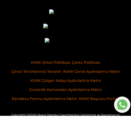
KVKK Şirket Politikası
Çerez Politikası
Çerez Tercihlerinizi Yönetin
KVKK Genel Aydınlatma Metni
KVKK Çalışan Adayı Aydınlatma Metni
Güvenlik Kameraları Aydınlatma Metni
Randevu Formu Aydınlatma Metni
KVKK Başvuru Formu
Copyright ©2026 Space İstanbul Gayrimenkul Geliştirme ve Danışmanlık
İş bu websitesinde verilen bilgiler, taahhüt niteliğinde olmayıp, sadece
genel bilgilendirme amacı taşımaktadır. İçeriğine ilişkin olarak,
ilgilenenler nezdinde, SPACE İstanbul Gayrimenkul Geliştirme ve