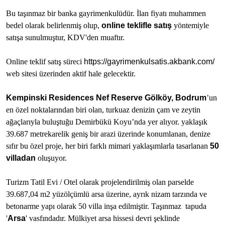
Bu taşınmaz bir banka gayrimenkulüdür. İlan fiyatı muhammen
bedel olarak belirlenmiş olup,
online teklifle satış
yöntemiyle
satışa sunulmuştur, KDV'den muaftır.
Online teklif satış süreci
https://gayrimenkulsatis.akbank.com/
web sitesi üzerinden aktif hale gelecektir.
Kempinski Residences Nef Reserve Gölköy, Bodrum
’un
en özel noktalarından biri olan, turkuaz denizin çam ve zeytin
ağaçlarıyla buluştuğu Demirbükü Koyu’nda yer alıyor. yaklaşık
39.687 metrekarelik geniş bir arazi üzerinde konumlanan, denize
sıfır bu özel proje, her biri farklı mimari yaklaşımlarla tasarlanan
50
villadan
oluşuyor.
Turizm Tatil Evi / Otel olarak projelendirilmiş olan parselde
39.687,04 m2 yüzölçümlü arsa üzerine, ayrık nizam tarzında ve
betonarme yapı olarak 50 villa inşa edilmiştir. Taşınmaz tapuda
'
Arsa
' vasfındadır. Mülkiyet arsa hissesi devri şeklinde