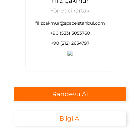
Filiz Çakmur
Yönetici Ortak
filizcakmur@spaceistanbul.com
+90 (533) 3053760
+90 (212) 2634797
Randevu Al
Bilgi Al