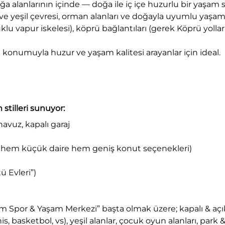
ğa alanlarının içinde — doğa ile iç içe huzurlu bir yaşam 
e yeşil çevresi, orman alanları ve doğayla uyumlu yaşam al
lu vapur iskelesi), köprü bağlantıları (gerek Köprü yolları
u konumuyla huzur ve yaşam kalitesi arayanlar için ideal.
 stilleri sunuyor:
havuz, kapalı garaj
o, hem küçük daire hem geniş konut seçenekleri)
 Evleri”)
seum Spor & Yaşam Merkezi” başta olmak üzere; kapalı & 
nis, basketbol, vs), yeşil alanlar, çocuk oyun alanları, park