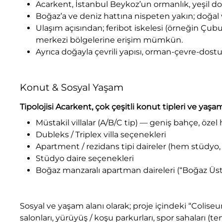
Acarkent, İstanbul Beykoz’un ormanlık, yeşil do
Boğaz’a ve deniz hattına nispeten yakın; doğal v
Ulaşım açısından; feribot iskelesi (örneğin Çubuk
merkezi bölgelerine erişim mümkün.
Ayrıca doğayla çevrili yapısı, orman-çevre-dost
Konut & Sosyal Yaşam
Tipolojisi Acarkent, çok çeşitli konut tipleri ve yaşam
Müstakil villalar (A/B/C tip) — geniş bahçe, özel 
Dubleks / Triplex villa seçenekleri
Apartment / rezidans tipi daireler (hem stüdy
Stüdyo daire seçenekleri
Boğaz manzaralı apartman daireleri (“Boğaz Üstü
Sosyal ve yaşam alanı olarak; proje içindeki “Coli
salonları, yürüyüş / koşu parkurları, spor sahaları (te