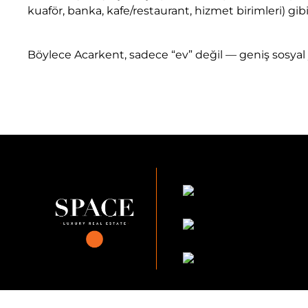
kuaför, banka, kafe/restaurant, hizmet birimleri) gib
Böylece Acarkent, sadece “ev” değil — geniş sosyal