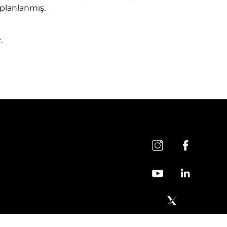
 planlanmış.
.