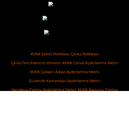
KVKK Şirket Politikası
Çerez Politikası
Çerez Tercihlerinizi Yönetin
KVKK Genel Aydınlatma Metni
KVKK Çalışan Adayı Aydınlatma Metni
Güvenlik Kameraları Aydınlatma Metni
Randevu Formu Aydınlatma Metni
KVKK Başvuru Formu
Copyright ©2026 Space İstanbul Gayrimenkul Geliştirme ve Danışmanlık
İş bu websitesinde verilen bilgiler, taahhüt niteliğinde olmayıp, sadece
genel bilgilendirme amacı taşımaktadır. İçeriğine ilişkin olarak,
ilgilenenler nezdinde, SPACE İstanbul Gayrimenkul Geliştirme ve
Danışmanlık A.Ş.’ne ve/veya mal sahibine herhangi bir sorumluluk ve
yükümlülük getirmemektedir.