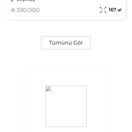
₺ 330.000
167
㎡
Tümünü Gör