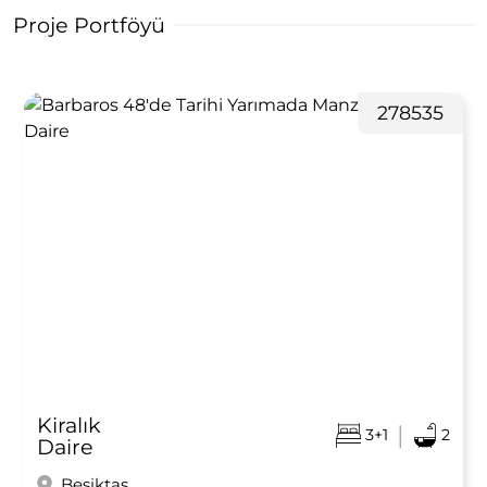
Proje Portföyü
278535
Kiralık
|
3+1
2
Daire
Beşiktaş