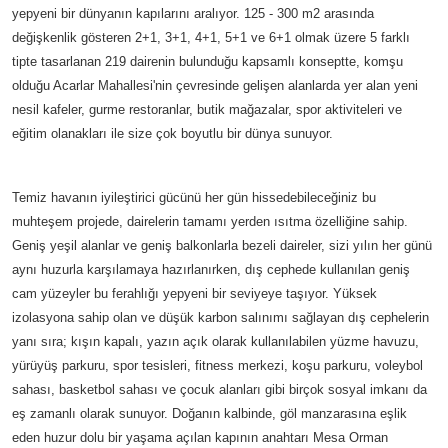
yepyeni bir dünyanın kapılarını aralıyor. 125 - 300 m2 arasında
değişkenlik gösteren 2+1, 3+1, 4+1, 5+1 ve 6+1 olmak üzere 5 farklı
tipte tasarlanan 219 dairenin bulunduğu kapsamlı konseptte, komşu
olduğu Acarlar Mahallesi'nin çevresinde gelişen alanlarda yer alan yeni
nesil kafeler, gurme restoranlar, butik mağazalar, spor aktiviteleri ve
eğitim olanakları ile size çok boyutlu bir dünya sunuyor.
Temiz havanın iyileştirici gücünü her gün hissedebileceğiniz bu
muhteşem projede, dairelerin tamamı yerden ısıtma özelliğine sahip.
Geniş yeşil alanlar ve geniş balkonlarla bezeli daireler, sizi yılın her günü
aynı huzurla karşılamaya hazırlanırken, dış cephede kullanılan geniş
cam yüzeyler bu ferahlığı yepyeni bir seviyeye taşıyor. Yüksek
izolasyona sahip olan ve düşük karbon salınımı sağlayan dış cephelerin
yanı sıra; kışın kapalı, yazın açık olarak kullanılabilen yüzme havuzu,
yürüyüş parkuru, spor tesisleri, fitness merkezi, koşu parkuru, voleybol
sahası, basketbol sahası ve çocuk alanları gibi birçok sosyal imkanı da
eş zamanlı olarak sunuyor. Doğanın kalbinde, göl manzarasına eşlik
eden huzur dolu bir yaşama açılan kapının anahtarı Mesa Orman