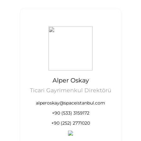
Alper Oskay
Ticari Gayrimenkul Direktörü
alperoskay@spaceistanbul.com
+90 (533) 3159172
+90 (252) 2771020