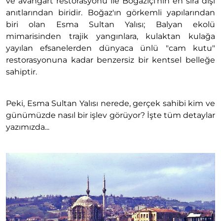
ve avangart restorasyonu ile Boğaziçi'nin en sıra dışı
anıtlarından biridir. Boğaz'ın görkemli yapılarından
biri olan Esma Sultan Yalısı; Balyan ekolü
mimarisinden trajik yangınlara, kulaktan kulağa
yayılan efsanelerden dünyaca ünlü "cam kutu"
restorasyonuna kadar benzersiz bir kentsel belleğe
sahiptir.
Peki, Esma Sultan Yalısı nerede, gerçek sahibi kim ve
günümüzde nasıl bir işlev görüyor? İşte tüm detaylar
yazımızda...