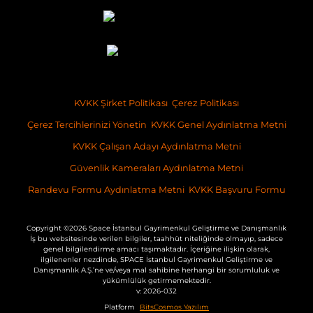
KVKK Şirket Politikası
Çerez Politikası
Çerez Tercihlerinizi Yönetin
KVKK Genel Aydınlatma Metni
KVKK Çalışan Adayı Aydınlatma Metni
Güvenlik Kameraları Aydınlatma Metni
Randevu Formu Aydınlatma Metni
KVKK Başvuru Formu
Copyright ©2026 Space İstanbul Gayrimenkul Geliştirme ve Danışmanlık
İş bu websitesinde verilen bilgiler, taahhüt niteliğinde olmayıp, sadece
genel bilgilendirme amacı taşımaktadır. İçeriğine ilişkin olarak,
ilgilenenler nezdinde, SPACE İstanbul Gayrimenkul Geliştirme ve
Danışmanlık A.Ş.’ne ve/veya mal sahibine herhangi bir sorumluluk ve
yükümlülük getirmemektedir.
v: 2026-032
Platform
BitsCosmos Yazılım