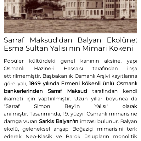
Sarraf Maksud'dan Balyan Ekolüne:
Esma Sultan Yalısı'nın Mimari Kökeni
Popüler kültürdeki genel kanının aksine, yapı
Osmanlı Hazine-i Hassa'sı tarafından inşa
ettirilmemiştir. Başbakanlık Osmanlı Arşivi kayıtlarına
göre yalı,
1849 yılında Ermeni kökenli ünlü Osmanlı
bankerlerinden Sarraf Maksud
tarafından kendi
ikameti için yaptırılmıştır. Uzun yıllar boyunca da
"Sarraf Simon Bey'in Yalısı" olarak
anılmıştır. Tasarımında, 19. yüzyıl Osmanlı mimarisine
damga vuran
Sarkis Balyan'ın
imzası bulunur. Balyan
ekolü, geleneksel ahşap Boğaziçi mimarisini terk
ederek Neo-Klasik ve Barok üslupların monolitik