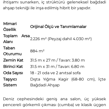
ihtişamı sunarken, iç strüktürü geleneksel bağdadi
ahşap tekniği ile inşa edilmiş hibrit bir yapıdır.
Mimari
Orijinal Ölçü ve Tanımlamalar
Özellik
Toplam Arsa
2.226 m² (Peyzaj dahil 4.030 m²)
Alanı
Taban
884 m²
Oturumu
Zemin Kat
31.5 m x 27 m / Tavan: 3.80 m
Birinci Kat
31.5 m x 31 m / Tavan: 6.80 m
Oda Sayısı
18 - 21 oda ve 2 anıtsal sofa
Taşıyıcı
Dışta Yığma Kagir (68-80 cm), İçte
Sistem
Bağdadi Ahşap
Deniz cephesindeki geniş ana salon, üç yüksek
pencereli görkemli çıkması (cumba) ve klasik üçgen