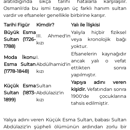
aratıldığında sıkça tarihi hatalarla karşılaşılır.
Osmanlı'da bu ismi taşıyan üç farklı hanım sultan
vardır ve efsaneler genellikle birbirine karışır.
Tarihi Figür
Kimdir?
Yalı ile İlişkisi
Büyük Esma
Yalıyla hiçbir fiziksel
III. Ahmed'in
Sultan (1726-
veya kronolojik bağı
kızı
1788)
yoktur.
Efsanelerin kaynağıdır
Moda İkonu
I.
ancak yalı o vefat
Esma Sultan
Abdülhamid'in
ettikten sonra
(1778-1848)
kızı
yapılmıştır.
Yapıya adını veren
Küçük Esma
Sultan
kişidir.
Vefatından sonra
Sultan (1873-
Abdülaziz'in
1900'de çocuklarına
1899)
kızı
tahsis edilmiştir.
Yalıya adını veren Küçük Esma Sultan, babası Sultan
Abdülaziz'in şüpheli ölümünün ardından zorlu bir