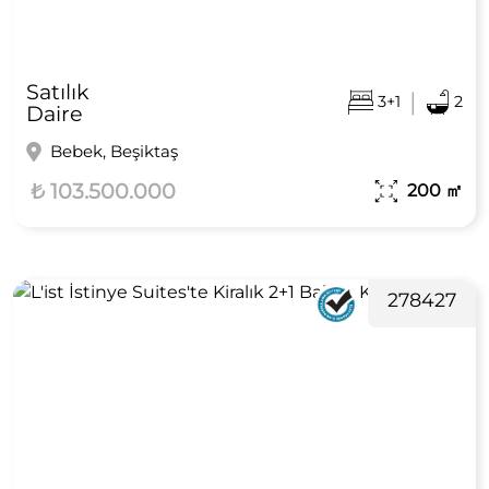
Satılık
|
3+1
2
Daire
Bebek, Beşiktaş
₺ 103.500.000
200
㎡
278427