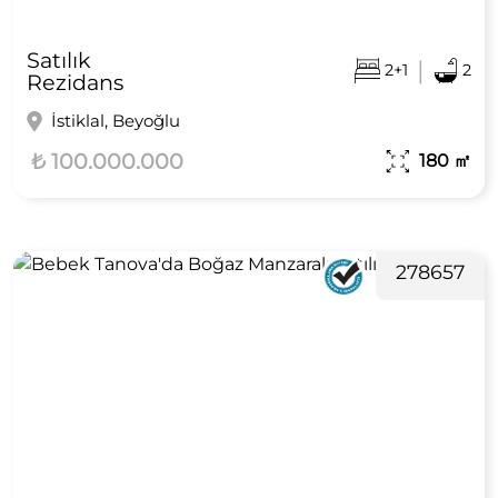
Satılık
|
2+1
2
Rezidans
İstiklal, Beyoğlu
₺ 100.000.000
180
㎡
278657