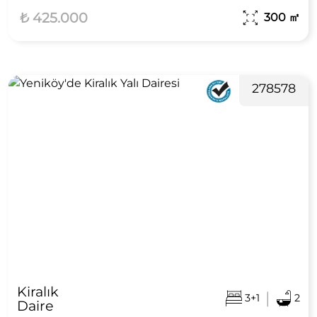
₺ 425.000
300
㎡
278578
Kiralık
|
3+1
2
Daire