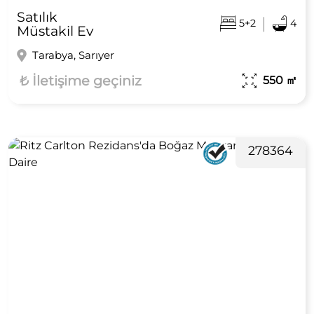
Satılık
|
5+2
4
Müstakil Ev
Tarabya, Sarıyer
₺ İletişime geçiniz
550
㎡
278364