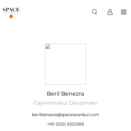
Beril Benezra
Gayrimenkul Danışmanı
berilbenezra@spaceistanbul.com
+90 (532) 6522266