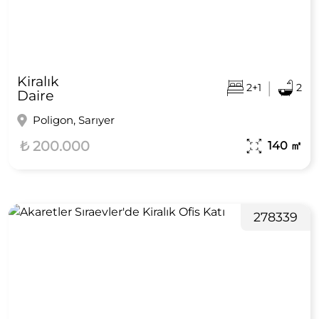
Kiralık
|
2+1
2
Daire
Poligon, Sarıyer
₺ 200.000
140
㎡
278339