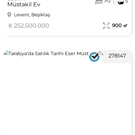
|
7+2
5
Müstakil Ev
Levent, Beşiktaş
₺ 252.500.000
900
㎡
278147