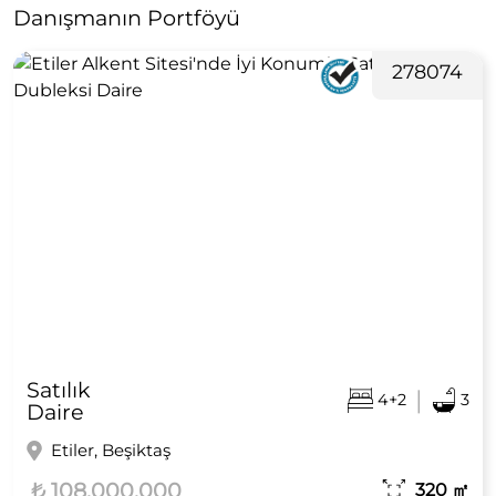
Danışmanın Portföyü
278074
Satılık
|
4+2
3
Daire
Etiler, Beşiktaş
₺ 108.000.000
320
㎡