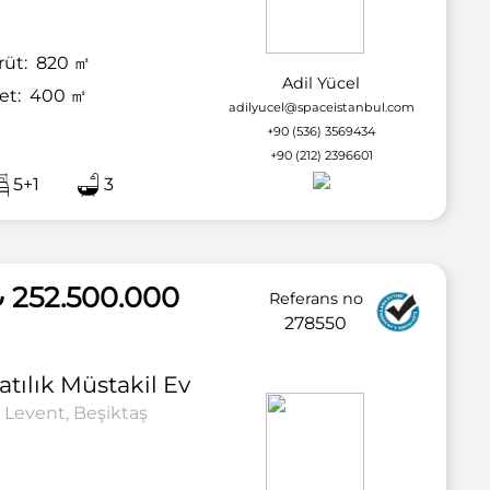
rüt:
820
㎡
Adil Yücel
et:
400
㎡
Otopark
adilyucel@spaceistanbul.com
+90 (536) 3569434
+90 (212) 2396601
5+1
3
 252.500.000
Referans no
278550
atılık
Müstakil Ev
Levent, Beşiktaş