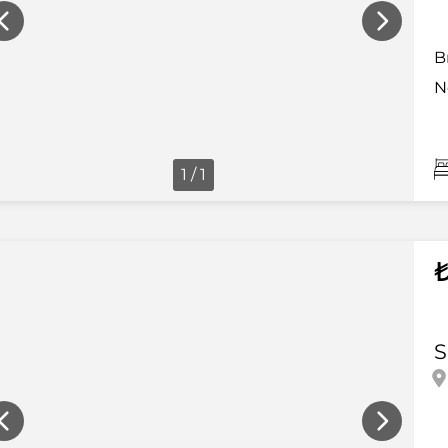
B
N
1 / 1
₺
S