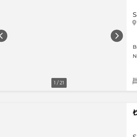
S
B
N
1 / 21
₺
S