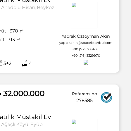
Anadolu Hisarı, Beykoz
rüt:
370
㎡
Yaprak Özsoyman Akın
et:
313
㎡
yaprakakin@spaceistanbul.com
+90 (533) 2184051
+90 (216) 3329970
5+2
4
2 / 59
 32.000.000
Referans no
278585
atılık
Müstakil Ev
Ağaçlı Köyü, Eyüp