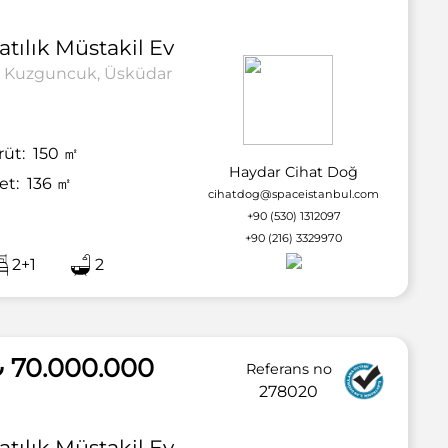
atılık
Müstakil Ev
Kuzguncuk, Üsküdar
rüt:
150
㎡
Haydar Cihat Doğ
et:
136
㎡
cihatdog@spaceistanbul.com
+90 (530) 1312097
+90 (216) 3329970
2+1
2
2 / 21
 70.000.000
Referans no
278020
atılık
Müstakil Ev