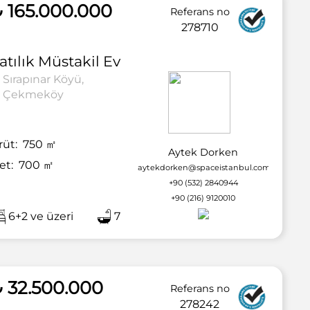
 165.000.000
Referans no
278710
atılık
Müstakil Ev
Sırapınar Köyü,
Çekmeköy
rüt:
750
㎡
Aytek Dorken
et:
700
㎡
aytekdorken@spaceistanbul.com
+90 (532) 2840944
+90 (216) 9120010
6+2 ve üzeri
7
2 / 67
 32.500.000
Referans no
278242