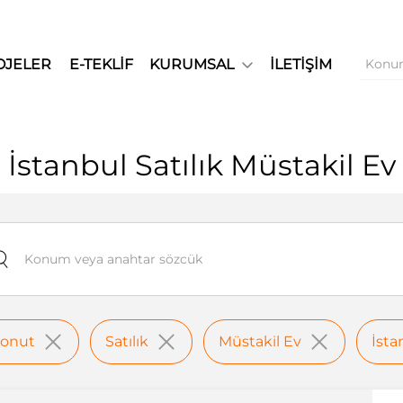
OJELER
E-TEKLİF
KURUMSAL
İLETİŞİM
İstanbul Satılık Müstakil Ev
onut
Satılık
Müstakil Ev
İsta