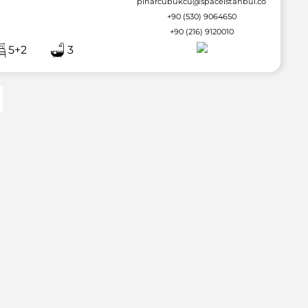
pinarcubukcu@spaceistanbul.com
+90 (530) 9064650
+90 (216) 9120010
5+2
3
2 / 52