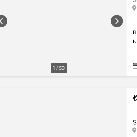
B
N
1 / 59
₺
S