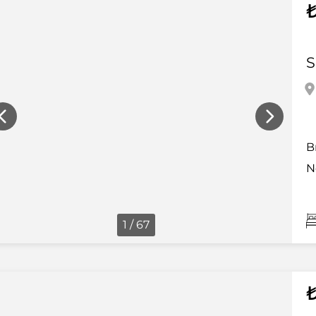
₺
S
B
N
1 / 67
₺