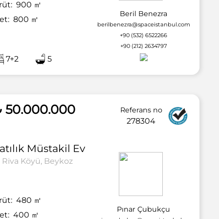
rüt:
900
㎡
Beril Benezra
et:
800
㎡
berilbenezra@spaceistanbul.com
+90 (532) 6522266
+90 (212) 2634797
7+2
5
2 / 48
 50.000.000
Referans no
278304
atılık
Müstakil Ev
Riva Köyü, Beykoz
rüt:
480
㎡
Pınar Çubukçu
et:
400
㎡