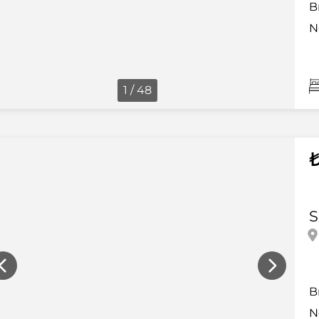
B
N
1 / 48
₺
S
B
N