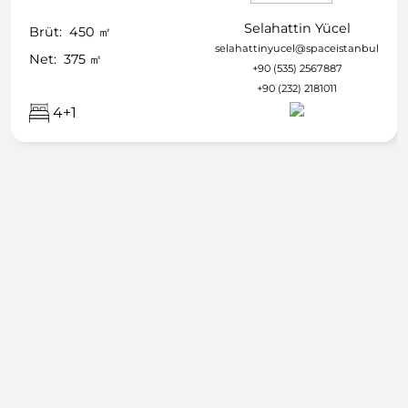
Selahattin Yücel
Brüt:
450
㎡
selahattinyucel@spaceistanbul.com
Net:
375
㎡
+90 (535) 2567887
+90 (232) 2181011
4+1