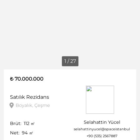
1 / 27
₺ 70.000.000
Satılık
Rezidans
Boyalık, Çeşme
Selahattin Yücel
Brüt:
112
㎡
selahattinyucel@spaceistanbul.com
Net:
94
㎡
+90 (535) 2567887