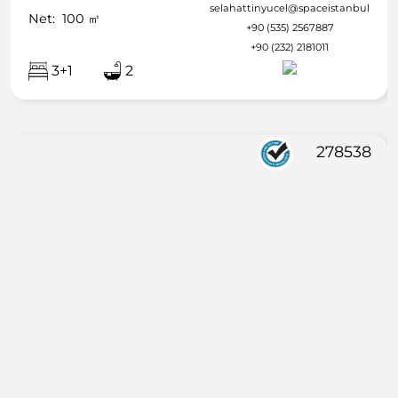
selahattinyucel@spaceistanbul.com
Net:
100
㎡
+90 (535) 2567887
+90 (232) 2181011
3+1
2
278538