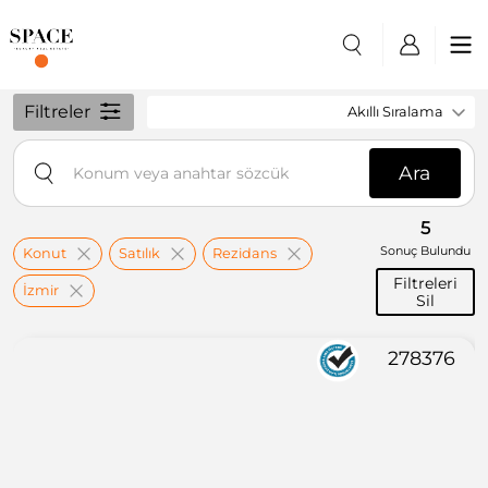
Filtreler
Akıllı Sıralama
Ara
5
Sonuç Bulundu
Konut
Satılık
Rezidans
Filtreleri
İzmir
Sil
278376