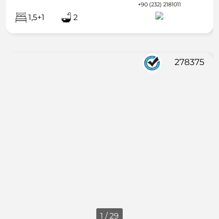
+90 (232) 2181011
1,5+1
2
278375
1 / 29