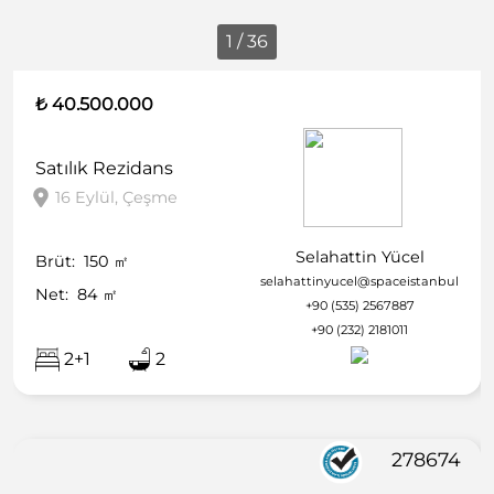
1 / 36
₺ 40.500.000
Satılık
Rezidans
16 Eylül, Çeşme
Selahattin Yücel
Brüt:
150
㎡
selahattinyucel@spaceistanbul.com
Net:
84
㎡
+90 (535) 2567887
+90 (232) 2181011
2+1
2
278674