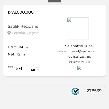
₺ 78.000.000
Satılık
Rezidans
Boyalık, Çeşme
Selahattin Yücel
Brüt:
146
㎡
selahattinyucel@spaceistanbul.com
Net:
121
㎡
+90 (535) 2567887
+90 (232) 2181011
1,5+1
2
278539