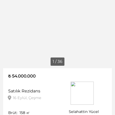
1 / 36
₺ 54.000.000
Satılık
Rezidans
16 Eylül, Çeşme
Selahattin Yücel
Brüt:
158
㎡