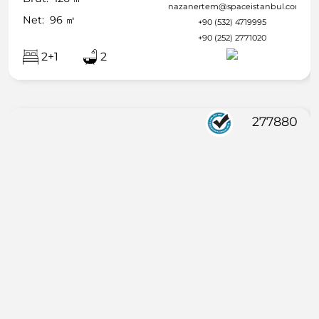
nazanertem@spaceistanbul.com
Net:
96
㎡
+90 (532) 4719995
+90 (252) 2771020
2+1
2
277880