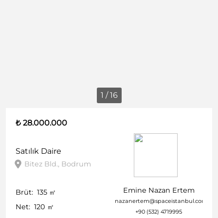
1 / 16
₺ 28.000.000
Satılık
Daire
Bitez Bld., Bodrum
Emine Nazan Ertem
Brüt:
135
㎡
nazanertem@spaceistanbul.com
Net:
120
㎡
+90 (532) 4719995