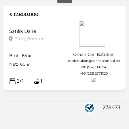
₺ 12.800.000
Satılık
Daire
Bitez, Bodrum
Orhan Can Batukan
Brüt:
85
㎡
canbatukan@spaceistanbul.com
Net:
60
㎡
+90 (532) 5661941
+90 (252) 2771020
2+1
1
278473