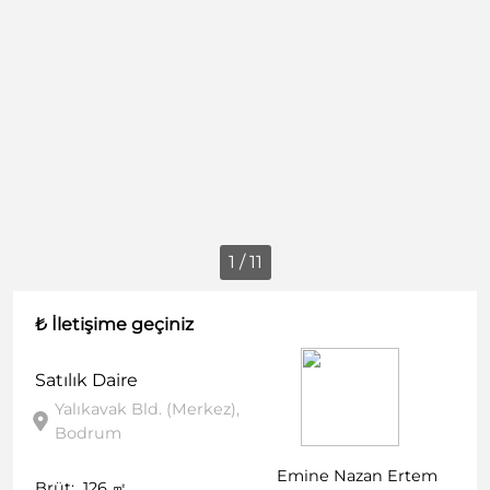
1 / 11
₺ İletişime geçiniz
Satılık
Daire
Yalıkavak Bld. (Merkez),
Bodrum
Emine Nazan Ertem
Brüt:
126
㎡