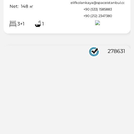
elifkolankaya@spaceistanbul.com
Net:
148
㎡
+90 (533) 1585883
+90 (212) 2347380
3+1
1
278631