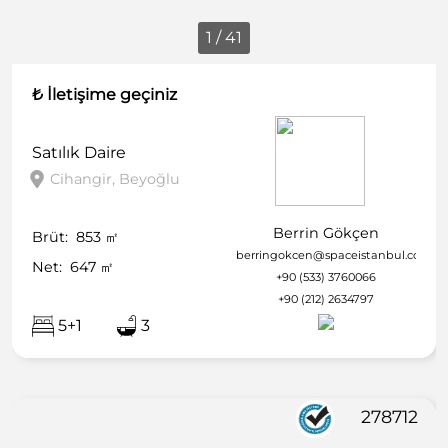
1 / 41
₺ İletişime geçiniz
Satılık
Daire
Cihangir, Beyoğlu
Berrin Gökçen
Brüt:
853
㎡
berringokcen@spaceistanbul.com
Net:
647
㎡
+90 (533) 3760066
+90 (212) 2634797
5+1
3
278712