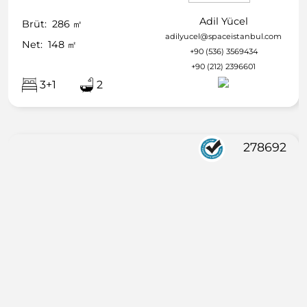
Adil Yücel
Brüt:
286
㎡
adilyucel@spaceistanbul.com
Net:
148
㎡
+90 (536) 3569434
+90 (212) 2396601
3+1
2
278692