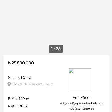
1 / 28
₺ 25.800.000
Satılık
Daire
Göktürk Merkez, Eyüp
Adil Yücel
Brüt:
149
㎡
adilyucel@spaceistanbul.com
Net:
108
㎡
+90 (536) 3569434