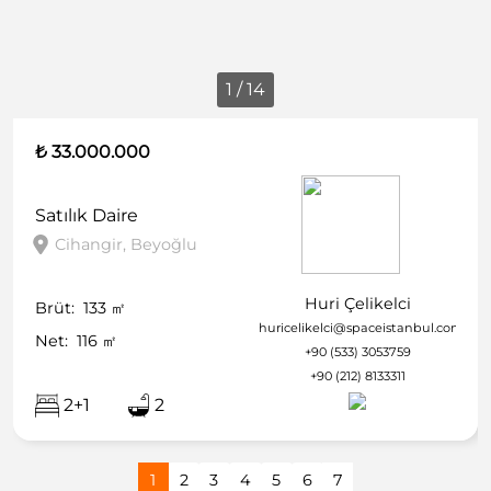
1 / 14
₺ 33.000.000
Satılık
Daire
Cihangir, Beyoğlu
Huri Çelikelci
Brüt:
133
㎡
huricelikelci@spaceistanbul.com
Net:
116
㎡
+90 (533) 3053759
+90 (212) 8133311
2+1
2
1
2
3
4
5
6
7