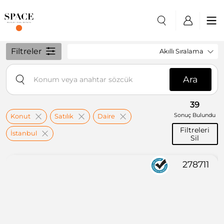
Filtreler
Akıllı Sıralama
Ara
39
Sonuç Bulundu
Konut
Satılık
Daire
Filtreleri
İstanbul
Sil
278711