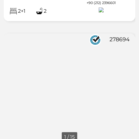
+90 (212) 2396601
2+1
2
278694
1 / 15