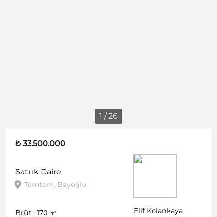
1 / 26
₺ 33.500.000
Satılık
Daire
Tomtom, Beyoğlu
Elif Kolankaya
Brüt:
170
㎡