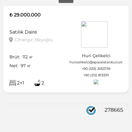
₺ 29.000.000
Satılık
Daire
Cihangir, Beyoğlu
Huri Çelikelci
Brüt:
112
㎡
huricelikelci@spaceistanbul.com
Net:
97
㎡
+90 (533) 3053759
+90 (212) 8133311
2+1
2
278665